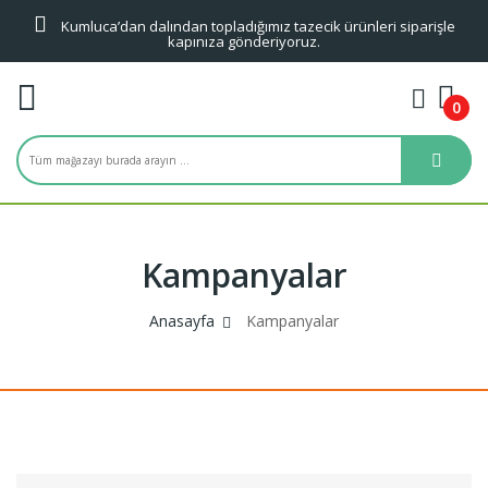
Kumluca’dan dalından topladığımız tazecik ürünleri siparişle
kapınıza gönderiyoruz.
0
Kampanyalar
Anasayfa
Kampanyalar