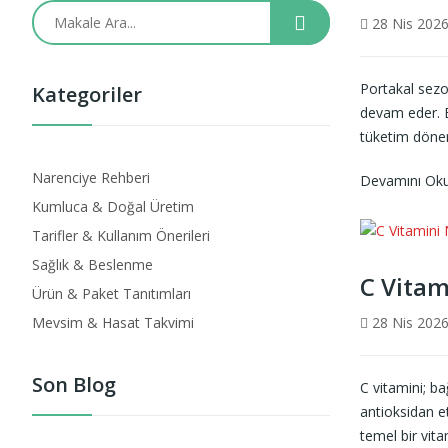
28 Nis 202
Portakal sezo
Kategoriler
devam eder. B
tüketim döneml
Narenciye Rehberi
Devamını Ok
Kumluca & Doğal Üretim
Tarifler & Kullanım Önerileri
Sağlık & Beslenme
C Vitam
Ürün & Paket Tanıtımları
28 Nis 202
Mevsim & Hasat Takvimi
Son Blog
C vitamini; ba
antioksidan e
temel bir vita