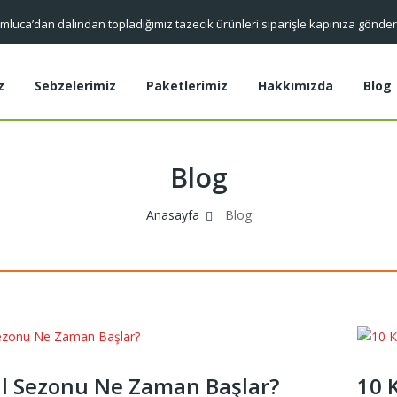
mluca’dan dalından topladığımız tazecik ürünleri siparişle kapınıza gönder
z
Sebzelerimiz
Paketlerimiz
Hakkımızda
Blog
Blog
Anasayfa
Blog
l Sezonu Ne Zaman Başlar?
10 