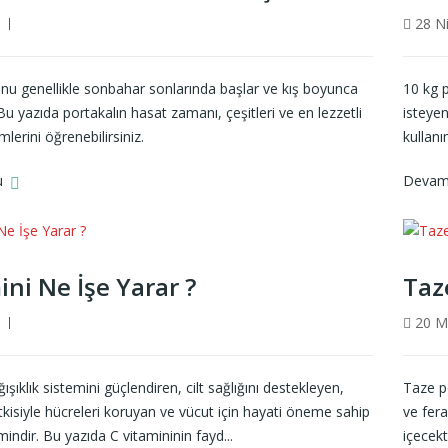
6
28 Ni
nu genellikle sonbahar sonlarında başlar ve kış boyunca
10 kg 
u yazıda portakalın hasat zamanı, çeşitleri ve en lezzetli
isteyen
erini öğrenebilirsiniz.
kullanı
u
Devam
ini Ne İşe Yarar ?
Taz
6
20 M
ğışıklık sistemini güçlendiren, cilt sağlığını destekleyen,
Taze po
tkisiyle hücreleri koruyan ve vücut için hayati öneme sahip
ve fera
mindir. Bu yazıda C vitamininin fayd...
içecekt