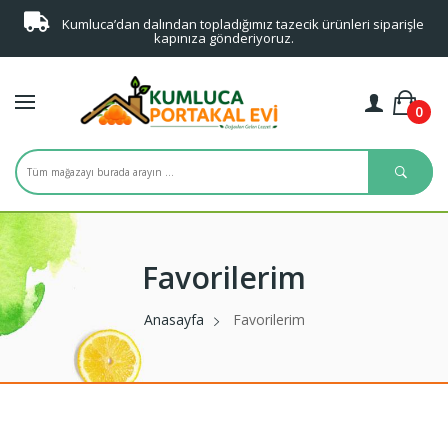
Kumluca’dan dalından topladığımız tazecik ürünleri siparişle
kapınıza gönderiyoruz.
0
Favorilerim
Anasayfa
Favorilerim