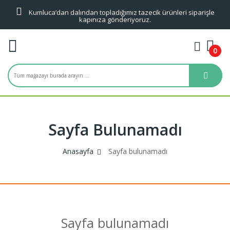
Kumluca’dan dalından topladığımız tazecik ürünleri siparişle
kapınıza gönderiyoruz.
0
Sayfa Bulunamadı
Anasayfa
Sayfa bulunamadı
Sayfa bulunamadı