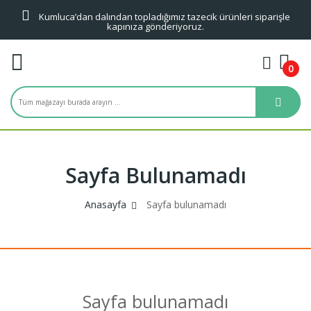
Kumluca’dan dalından topladığımız tazecik ürünleri siparişle
kapınıza gönderiyoruz.
0
Sayfa Bulunamadı
Anasayfa
Sayfa bulunamadı
Sayfa bulunamadı